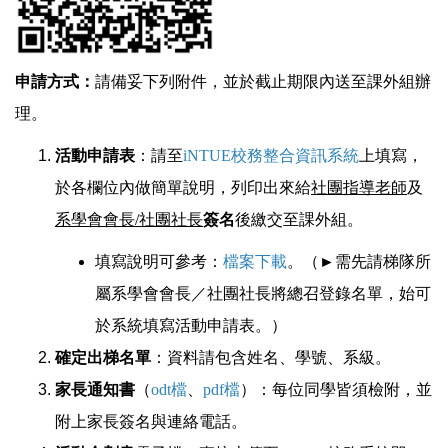
申請方式：
請備妥下列附件，並於截止期限內送至課外組辦
理。
活動申請表
：請至
iNTUE校務整合資訊系統
上填寫，
於各欄位內做簡單說明，列印出來給
社團指導老師
及
系學會會長/社團社長
簽名
後繳交至課外組。
填寫說明可參考：
檔案下載
。（►需先請梯隊所
屬系學會會長／社團社長將總召登錄名單，始可
於系統填寫活動申請表。）
確定出梯名單
：資料請包含姓名、學號、系級。
家長通知書
（
odt檔
、
pdf檔
）：每位同學皆須檢附，並
附上家長簽名與連絡電話。