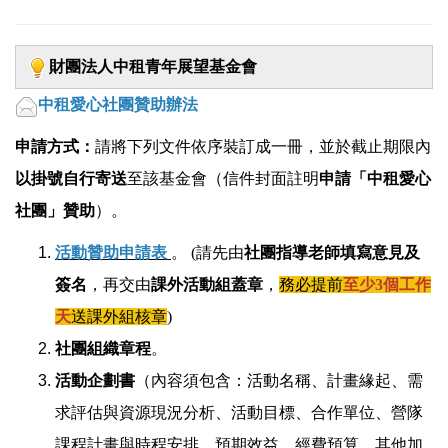
財團法人中租青年展望基金會
中租愛心社團贊助辦法
申請方式：
請將下列文件依序裝訂成一冊，並於截止期限內
以掛號自行寄送
至該基金會（信件封面註明
申請「中租愛心
社團」贊助
）。
活動贊助申請表
。 (請先由
社團指導老師填寫意見及
簽名
，再交由
課外活動組蓋章
，
務必提前
至少
3個工作
天
送課外組核章
)
社團組織章程
。
活動企劃書
（內容須包含：活動名稱、計畫緣起、需
求評估與資源現況分析、活動目標、合作單位、營隊
課程計畫與時程安排、預期效益、經費預算、其他加