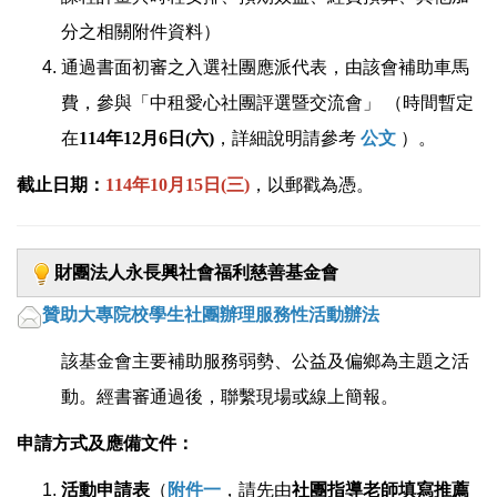
分之相關附件資料）
通過書面初審之入選社團應派代表，由該會補助車馬
費，參與「中租愛心社團評選暨交流會」 （時間暫定
在
114年12月6日(六)
，詳細說明請參考
公文
）。
截止日期：
114年10月15日(三)
，以郵戳為憑。
財團法人永長興社會福利慈善基金會
贊助大專院校學生社團辦理服務性活動辦法
該基金會主要補助服務弱勢、公益及偏鄉為主題之活
動。經書審通過後，聯繫現場或線上簡報。
申請方式及應備文件：
活動申請表
（
附件一
，請先由
社團指導老師填寫推薦