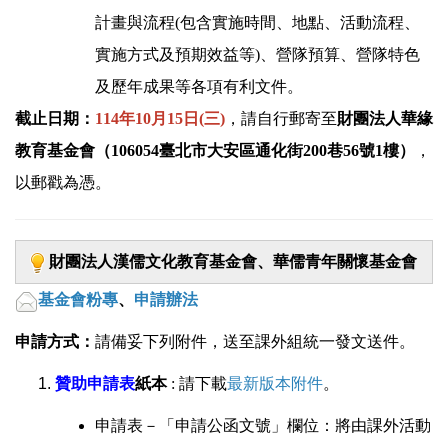
計畫與流程(包含實施時間、地點、活動流程、
實施方式及預期效益等)、營隊預算、營隊特色
及歷年成果等各項有利文件。
截止日期：
114年10月15日(三)
，請自行郵寄至
財團法人華緣
教育基金會（106054臺北市大安區通化街200巷56號1樓）
，
以郵戳為憑。
財團法人漢儒文化教育基金會、華儒青年關懷基金會
基金會粉專
、
申請辦法
申請方式：
請備妥下列附件，送至課外組統一發文送件。
贊助申請表
紙本
: 請下載
最新版本附件
。
申請表－「申請公函文號」欄位：將由課外活動