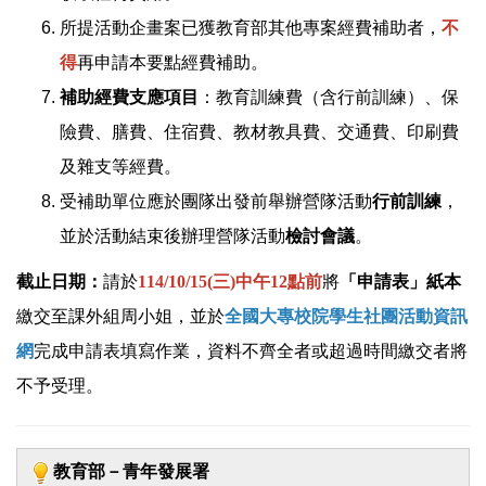
所提活動企畫案已獲教育部其他專案經費補助者，
不
得
再申請本要點經費補助。
補助經費支應項目
：教育訓練費（含行前訓練）、保
險費、膳費、住宿費、教材教具費、交通費、印刷費
及雜支等經費。
受補助單位應於團隊出發前舉辦營隊活動
行前訓練
，
並於活動結束後辦理營隊活動
檢討會議
。
截止日期：
請於
114/10/15(三)中午12點前
將
「
申請表
」紙本
繳交至課外組周小姐，並於
全國大專校院學生社團活動資訊
網
完成申請表填寫作業，資料不齊全者或超過時間繳交者將
不予受理。
教育部－青年發展署