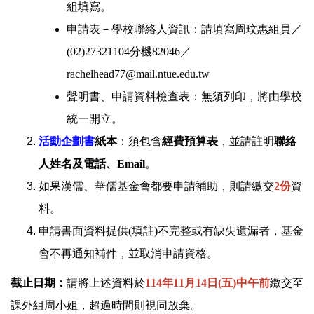
組填寫。
申請表－學校聯絡人資訊：請填寫周玟惠組員／
(02)27321104分機82046／
rachelhead77@mail.ntue.edu.tw
聲明書、申請資料檢查表：無須列印，將由學校
統一開立。
活動企劃書
紙本
：須包含
經費預算表
，並請註明
聯絡
人姓名及電話、Email
。
如果漢儒、華儒基金會都要申請補助，則請繳交
2份
資
料。
申請書面資料提供(填註)不完整或有缺失遺漏者，基金
會不再通知補件，並取消申請資格。
截止日期：
請將上述資料於
114年11月14日(五)中午前
繳交至
課外組周小姐，超過時間則視同放棄。