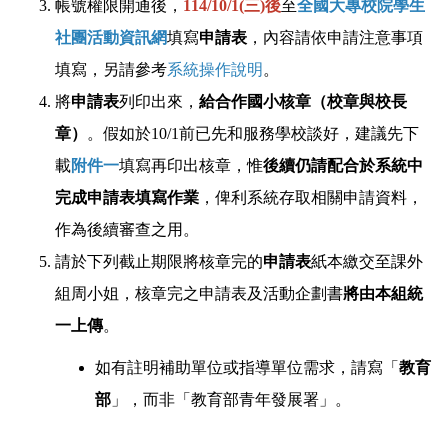
帳號權限開通後，
114/10/1(三)後
至
全國大專校院學生
社團活動資訊網
填寫
申請表
，內容請依申請注意事項
填寫，另請參考
系統操作說明
。
將
申請表
列印出來，
給合作國小核章（校章與校長
章）
。假如於10/1前已先和服務學校談好，建議先下
載
附件一
填寫再印出核章，惟
後續仍請配合於系統中
完成申請表填寫作業
，俾利系統存取相關申請資料，
作為後續審查之用。
請於下列截止期限將核章完的
申請表
紙本繳交至課外
組周小姐，核章完之申請表及活動企劃書
將由本組統
一上傳
。
如有註明補助單位或指導單位需求，請寫「
教育
部
」，而非「教育部青年發展署」。