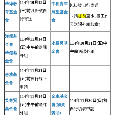
114年10月15日
華緣教
中租青年
以掛號自行寄送
(三)前
以掛號自
育基金
展望基金
（請
提前
至少3個工作
行寄送
會
會
天送課外組核章）
漢儒基
114年11月14日
永長興基
114年10月31日(五)中
金會
(五)中午前
送課
金會
午前
送課外組
華儒基
外組
金會
114年11月21日
慈濟基
(五)前
自行
線上
金會
申請
114年11月14日
金車基金
吳尊賢
114年11月30日(日)前
(五)中午前
送課
會(物資
基金會
自行填表申請
外組
贊助)