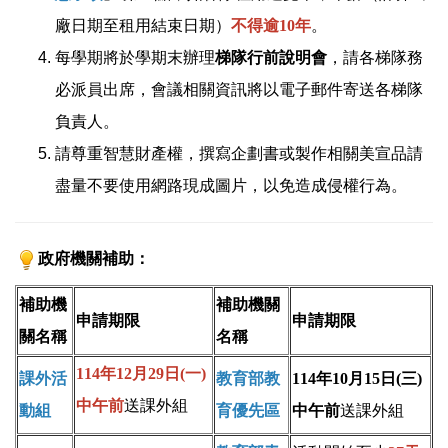
廠日期至租用結束日期）
不得逾10年
。
每學期將於學期末辦理
梯隊行前說明會
，請各梯隊務
必派員出席，會議相關資訊將以電子郵件寄送各梯隊
負責人。
請尊重智慧財產權，撰寫企劃書或製作相關美宣品請
盡量不要使用網路現成圖片，以免造成侵權行為。
政府機關補助：
補助機
補助機關
申請期限
申請期限
關名稱
名稱
114年12月29日(一)
課外活
教育部教
114年10月15日(三)
中午前
送課外組
動組
育優先區
中午前
送課外組