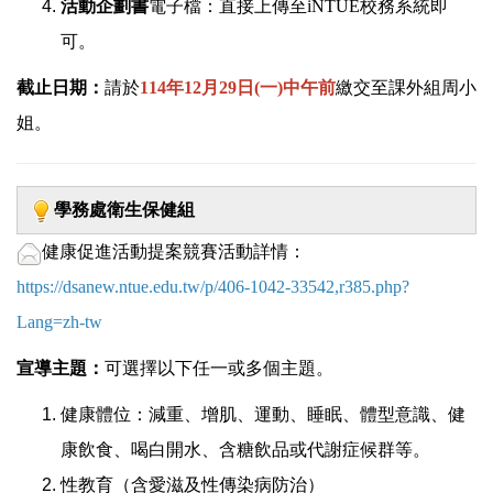
活動企劃書
電子檔：直接上傳至iNTUE校務系統即
可。
截止日期：
請於
114年12月29日(一)中午前
繳交至課外組周小
姐。
學務處衛生保健組
健康促進活動提案競賽活動詳情：
https://dsanew.ntue.edu.tw/p/406-1042-33542,r385.php?
Lang=zh-tw
宣導主題：
可選擇以下任一或多個主題。
健康體位：減重、增肌、運動、睡眠、體型意識、健
康飲食、喝白開水、含糖飲品或代謝症候群等。
性教育（含愛滋及性傳染病防治）