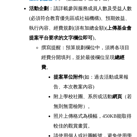
活動企劃
：請詳載參與服務成員人數及受益人數
(必須符合教育優先區或社福機構)、預期效益、
執行內容、經費規劃(須有加總金額)(
上傳基金會
提案平台要求的文字欄位即可
)。
撰寫提醒：預算規劃欄位中，須將各項目
經費分開填列，並於最後欄位呈現
總經
費
。
提案單位附件
(如：過去活動成果報
告、本次教案內容)
附上學校社團、系所或活動
網頁
（若
無則無需檢附）。
照片上傳格式為橫幅，450KB能取得
較佳的觀賞畫質。
請使用個人或社團帳號，避免使用學