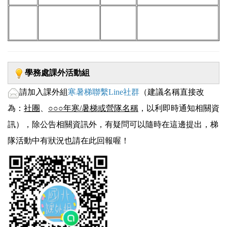
元大證
113年10月31日
新光吳氏
活動開始至少
2個月前
券
(四)前
自行寄送
基金會
自行寄送
學務處課外活動組
請加入課外組
寒暑梯聯繫Line社群
（建議名稱直接改
為：
社團
、
○○○年寒/暑梯或
營隊名稱
，以利即時通知相關資
訊），除公告相關資訊外，有疑問可以隨時在這邊提出，梯
隊活動中有狀況也請在此回報喔！