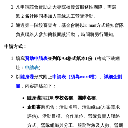
凡申請該會贊助之大專院校優質服務性團隊，需選
派
2 名
社團同學加入華緣志工營隊活動。
通過第一階段審查者，基金會將以E-mail方式通知營隊
負責聯絡人參加簡報面談活動 ，時間將另行通知。
申請方式：
填寫
贊助申請表
並
列印A4格式紙本1份（
格式下載網
址：
申請表
）
以
隨身碟
形式附上
申請表（須為word檔）
、
詳細企劃
書
，內容詳述如下：
隨身碟
請註明
學校名稱
、
團隊名稱
。
企劃書
應包含：活動名稱、活動緣由(方案需求
評估)、活動目標、合作單位、營隊負責人聯絡
方式、營隊組織與分工、服務對象及人數、營期