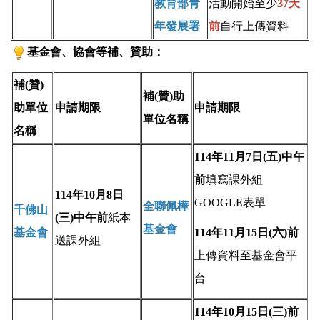
衛生保
113年9月30日(一)
教育部青
活動開始至少
37天
健組
前
線上報名
年發展署
前
自行上傳資料
基金會、協會等補、贊助：
補(贊)
補(贊)助
助單位
申請期限
申請期限
單位名稱
名稱
114年11月7日(五)中午
前
填寫課外組
114年10月8日
GOOGLE表單
全聯佩樺
千佛山
(三)中午前
紙本
基金會
基金會
114年11月15日(六)前
送課外組
上傳資料至基金會平
台
114年10月15日(三)前