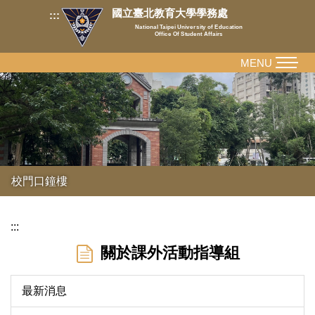
跳
國立臺北教育大學學務處
:::
到
National Taipei University of Education
Office Of Student Affairs
主
要
MENU
內
容
區
校門口鐘樓
:::
關於課外活動指導組
最新消息