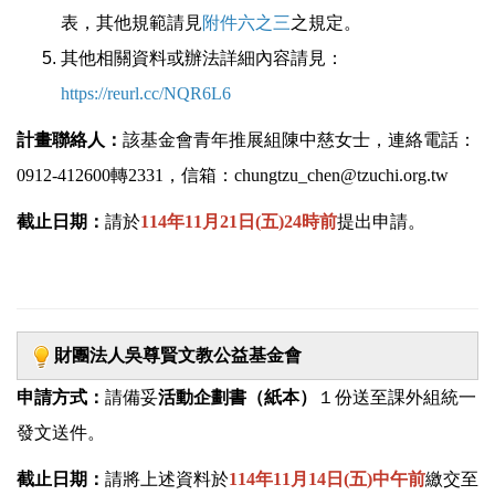
表，其他規範請見
附件
六之三
之規定。
其他相關資料或辦法詳細內容請見：
https://reurl.cc/NQR6L6
計畫聯絡人：
該基金會青年推展組陳中慈女士，連絡電話：
0912-412600轉2331，信箱：chungtzu_chen@tzuchi.org.tw
截止日期：
請於
114年11月21日(五)24時前
提出申請。
財團法人吳尊賢文教公益基金會
申請方式：
請備妥
活動企劃書（紙本）
１份送至課外組統一
發文送件。
截止日期：
請將上述資料於
114年11月14日(五)中午前
繳交至