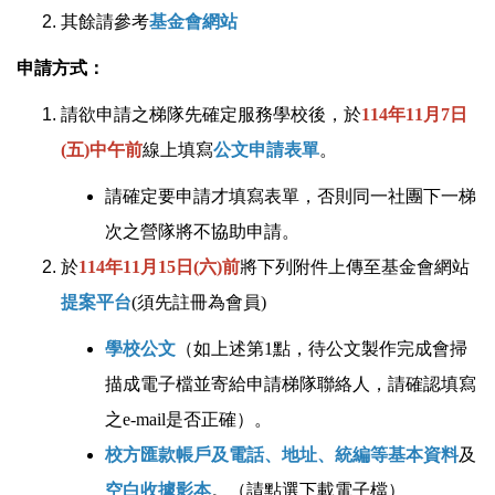
其餘請參考
基金會網站
申請方式：
請欲申請之梯隊先確定服務學校後，於
114年11月7日
(五)中午前
線上填寫
公文申請表單
。
請確定要申請才填寫表單，否則同一社團下一梯
次之營隊將不協助申請。
於
114年11月15日(六)前
將下列附件上傳至基金會網站
提案平台
(須先註冊為會員)
學校公文
（如上述第1點，待公文製作完成會掃
描成電子檔並寄給申請梯隊聯絡人，請確認填寫
之e-mail是否正確）。
校方匯款帳戶及電話、地址、統編等基本資料
及
空白收據影本
。（請點選下載電子檔）