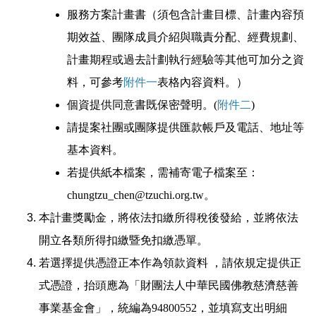
服務方案計畫書（須包含計畫目標、計畫內容預
期效益、團隊成員介紹與職責分配、經費規劃、
計畫期程或過去計劃執行經驗等其他可加分之資
料，可參考
附件一
表格內容資料。）
個資提供同意書既保密聲明。(
附件二
)
請提案社團或團隊提供匯款帳戶及電話、地址等
基本資料。
若提供紙本檔案，需補寄電子檔案至：
chungtzu_chen@tzuchi.org.tw。
本計畫獎勵金，將依法扣繳所得稅後發給，並將依法
開立各類所得扣繳暨免扣繳憑單。
若選擇提供憑證正本作為領款資料 ，請依規定提供正
式憑證，抬頭應為「財團法人中華民國佛教慈濟慈善
事業基金會」，統編為94800552，並填寫支出明細