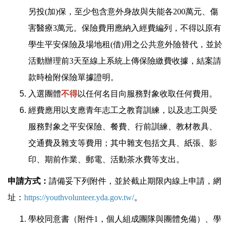
另投(加)保，至少包含意外身故與失能各200萬元、傷
害醫療3萬元。保險費用應納入經費編列，不得以原有
學生平安保險及場地租(借)用之公共意外險替代，並於
活動辦理前3天至線上系統上傳保險繳費收據，結案請
款時檢附保險單據證明。
入選團體
不得
以任何名目向服務對象收取任何費用。
經費應用以支應青年志工之教育訓練，以及志工與受
服務對象之平安保險、餐費、行前訓練、教材教具、
交通費及雜支等費用；其中雜支包括文具、紙張、影
印、期前作業、郵電、活動茶水費等支出。
申請方式：
請備妥下列附件，並於截止期限內線上申請，網
址：
https://youthvolunteer.yda.gov.tw/
。
學校同意書（附件1，個人組成團隊與團體免備）、學