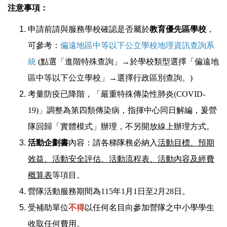
注意事項：
申請前請與服務學校確認是否屬於
教育優先區學校
，
可參考：
偏遠地區中等以下公立學校地理資訊查詢系
統
(點選「進階特殊查詢」→於學校類型選擇「偏遠地
區中等以下公立學校」→選擇行政區別查詢。)
考量防疫已降階，「嚴重特殊傳染性肺炎(COVID-
19)」調整為第四類傳染病，指揮中心同日解編，爰營
隊回歸「實體模式」辦理，不另開放線上辦理方式。
活動企劃書
內容：請各梯隊務必納入
活動目標、預期
效益、活動安全評估、活動流程表、活動內容及經費
概算表
等項目。
營隊活動服務期間為115年1月1日至2月28日。
受補助單位
不得
以任何名目向參加營隊之中小學學生
收取任何費用。