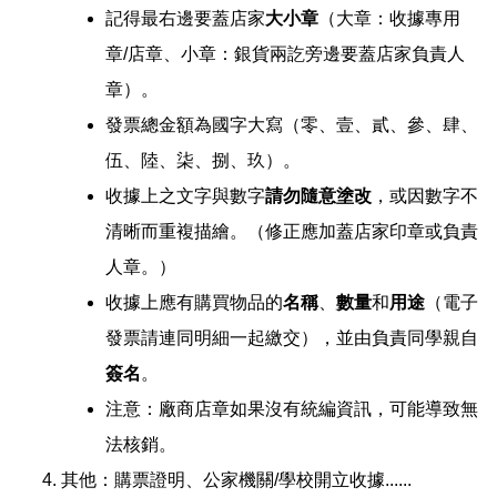
記得最右邊要蓋店家
大小章
（大章：收據專用
章/店章、小章：銀貨兩訖旁邊要蓋店家負責人
章）。
發票總金額為國字大寫（零、壹、貳、參、肆、
伍、陸、柒、捌、玖）。
收據上之文字與數字
請勿隨意塗改
，或因數字不
清晰而重複描繪。（修正應加蓋店家印章或負責
人章。）
收據上應有購買物品的
名稱
、
數量
和
用途
（電子
發票請連同明細一起繳交），並由負責同學親自
簽名
。
注意：廠商店章如果沒有統編資訊，可能導致無
法核銷。
其他：購票證明、公家機關/學校開立收據......