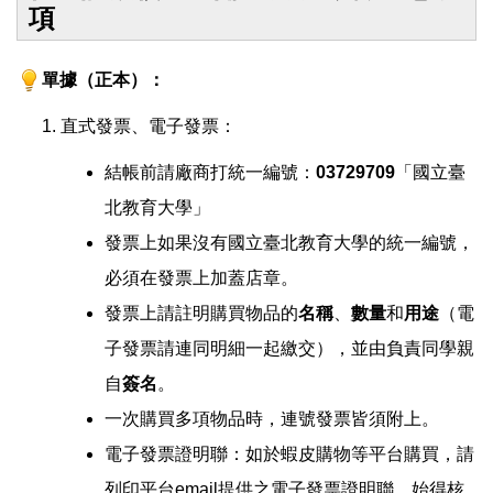
項
單據（正本）：
直式發票、電子發票：
結帳前請廠商打統一編號：
03729709
「國立臺
北教育大學」
發票上如果沒有國立臺北教育大學的統一編號，
必須在發票上加蓋店章。
發票上請註明購買物品的
名稱
、
數量
和
用途
（電
子發票請連同明細一起繳交），並由負責同學親
自
簽名
。
一次購買多項物品時，連號發票皆須附上。
電子發票證明聯：如於蝦皮購物等平台購買，請
列印平台email提供之電子發票證明聯，始得核