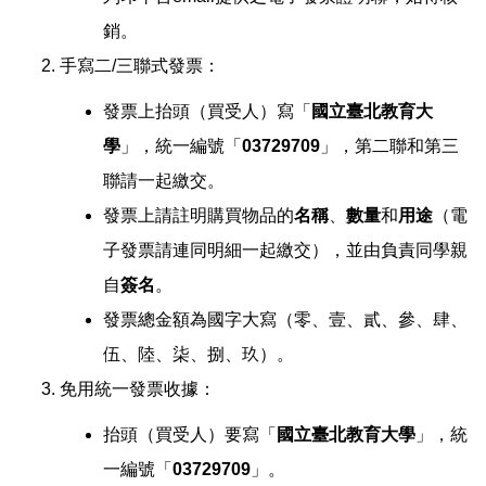
銷。
手寫二/三聯式發票：
發票上抬頭（買受人）寫「
國立臺北教育大
學
」，統一編號「
03729709
」，第二聯和第三
聯請一起繳交。
發票上請註明購買物品的
名稱
、
數量
和
用途
（電
子發票請連同明細一起繳交），並由負責同學親
自
簽名
。
發票總金額為國字大寫（零、壹、貳、參、肆、
伍、陸、柒、捌、玖）。
免用統一發票收據：
抬頭（買受人）要寫「
國立臺北教育大學
」，統
一編號「
03729709
」。