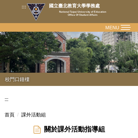
跳
國立臺北教育大學學務處
:::
到
National Taipei University of Education
Office Of Student Affairs
主
要
MENU
內
容
區
校門口鐘樓
:::
首頁
課外活動組
關於課外活動指導組