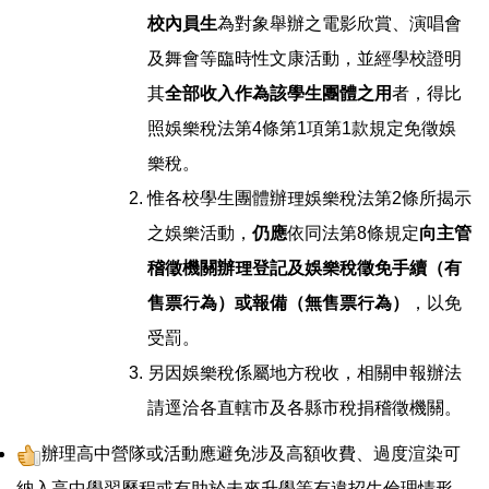
校內員生
為對象舉辦之電影欣賞、演唱會
及舞會等臨時性文康活動，並經學校證明
其
全部收入作為該學生團體之用
者，得比
照娛樂稅法第4條第1項第1款規定免徵娛
樂稅。
惟各校學生團體辦理娛樂稅法第2條所揭示
之娛樂活動，
仍應
依同法第8條規定
向主管
稽徵機關辦理登記及娛樂稅徵免手續（有
售票行為）或報備（無售票行為）
，以免
受罰。
另因娛樂稅係屬地方稅收，相關申報辦法
請逕洽各直轄市及各縣市稅捐稽徵機關。
辦理高中營隊或活動應避免涉及高額收費、過度渲染可
納入高中學習歷程或有助於未來升學等有違招生倫理情形