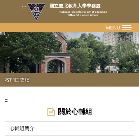
跳
國立臺北教育大學學務處
:::
到
National Taipei University of Education
Office Of Student Affairs
主
要
MENU
內
容
區
校門口鐘樓
:::
關於心輔組
心輔組簡介