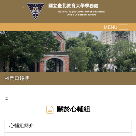
跳
國立臺北教育大學學務處
:::
到
National Taipei University of Education
Office Of Student Affairs
主
要
MENU
內
容
區
校門口鐘樓
:::
關於心輔組
心輔組簡介