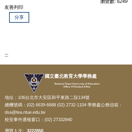
瀏覽數:
6249
友善列印
分享
:::
國立臺北教育大學學務處
National Taipei University of Education
Office Of Student Affair
地址：106台北市大安區和平東路二段134號
總機號碼：(02) 6639-6688 (02) 2732-1104 學務處公務信箱：
dsa@tea.ntue.edu.tw
校安事件通報窗口：(02) 27332840
3
2
2
2
8
5
0