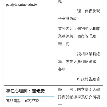
處
pcc@tea.ntue.edu.tw
理、伴侶及親
子家庭會談
業務內容：
個別諮商相關
業務總籌、
個案管理總
籌、
初
談相關業務總
籌、專業人員訓練總籌、
各項
行政報告總籌
學 歷：國立臺南大學
專任心理師：連
翊安
諮商與輔導學系研究所碩
連絡電話：(02)2732-
士