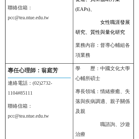
聯絡信箱：
(EAPs)、
pcc@tea.ntue.edu.tw
女性職涯發展
研究、質性與量化研究
業務內容：督導心輔組各
項業務
學 歷：中國文化大學
專任心理師：翁庭芳
心輔所碩士
連絡電話：(02)2732-
專長領域：情緒療癒、失
1104#85111
落與疾病調適、親子關係
聯絡信箱：
及親
pcc@tea.ntue.edu.tw
職諮詢、沙遊
治療