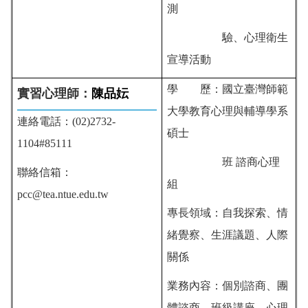
測
驗、心理衛生
宣導活動
學 歷：
國立臺灣師範
實習心理師：
陳品妘
大學教育心理與輔導學系
連絡電話：(02)2732-
碩士
1104#85111
班 諮商心理
聯絡信箱：
組
pcc@tea.ntue.edu.tw
專長領域：自我探索、情
緒覺察、生涯議題、人際
關係
業務內容：個別諮商、團
體諮商、班級講座、心理