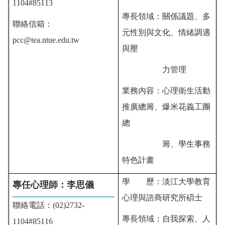
1104#85113
專長領域：關係議題、多
聯絡信箱：
元性別與文化、情緒調適
pcc@tea.ntue.edu.tw
與壓
力管理
業務內容：
心理衛生活動
推廣總籌、
爆米花義工團
總
籌、
學生
事務
特色計畫
學 歷：
淡江大學教育
專任心理師：李思儀
心理與諮商研究所碩士
聯絡電話：(02)2732-
專長領域：自我探索、人
1104#85116