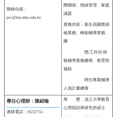
際關係、情緒管理、家庭
聯絡信箱：
議題
pcc@tea.ntue.edu.tw
業務內容：
新生高關懷篩
檢業務、
轉銜輔導業務
、
團
體/工作坊/
班
級輔導業務
總籌、
教育部
補助
聘任專業輔導
人員
計畫總籌
學 歷：
淡江大學教育
專任心理師：
陳紹瑜
心理與諮商研究所碩士
連絡電話：(02)2732-