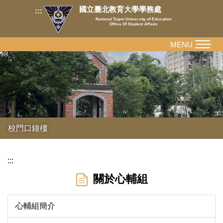
跳
國立臺北教育大學學務處
:::
到
National Taipei University of Education
Office Of Student Affairs
主
要
MENU
內
容
區
校門口鐘樓
:::
關於心輔組
心輔組簡介