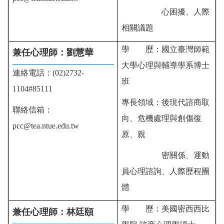
心困擾、人際
相關議題
學 歷：國立臺灣師範
兼任心理師：劉慧華
大學心理與輔導學系博士
連絡電話：(02)2732-
班
1104#85111
專長領域：後現代諮商取
聯絡信箱：
向、危機處理與創傷復
pcc@tea.ntue.edu.tw
原、親
密關係、運動
員心理諮詢、人際歷程團
體
學 歷：
美國
密
西西比
兼任心理師：林廷頤