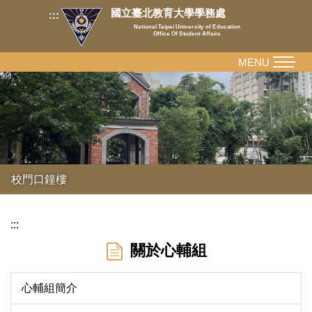
跳
國立臺北教育大學學務處
:::
到
National Taipei University of Education
Office Of Student Affairs
主
要
MENU
內
容
區
校門口鐘樓
:::
關於心輔組
心輔組簡介