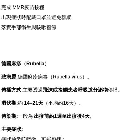
完成 MMR疫苗接種
出現症狀時配戴口罩並避免群聚
落實手部衛生與咳嗽禮節
德國麻疹（
Rubella
）
致病原
:
德國麻疹病毒（Rubella virus）。
傳播方式
:
主要透過
飛沫或接觸患者呼吸道分泌物
傳播。
潛伏期
:
約
14–21
天
（平均約16天）。
傳染期
:
一般為
出疹前約
1
週至出疹後
4
天
。
主要症狀
:
症狀通常較輕微，可能包括：