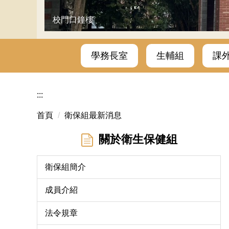
校門口鐘樓
學務長室
生輔組
課
:::
首頁
衛保組最新消息
關於衛生保健組
衛保組簡介
成員介紹
法令規章