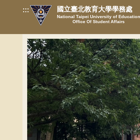
跳
國立臺北教育大學學務處
:::
到
National Taipei University of Educatio
主
Office Of Student Affairs
要
內
容
區