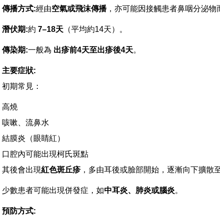
傳播方式
:
經由
空氣或飛沫傳播
，亦可能因接觸患者鼻咽分泌物
潛伏期
:
約
7–18
天
（平均約14天）。
傳染期
:
一般為
出疹前
4
天至出疹後
4
天
。
主要症狀
:
初期常見：
高燒
咳嗽、流鼻水
結膜炎（眼睛紅）
口腔內可能出現柯氏斑點
其後會出現
紅色斑丘疹
，多由耳後或臉部開始，逐漸向下擴散至
少數患者可能出現併發症，如
中耳炎、肺炎或腦炎
。
預防方式
: