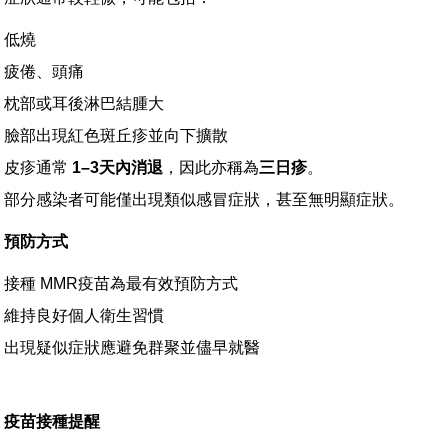
低燒
疲倦、頭痛
枕部或耳後淋巴結腫大
臉部出現紅色斑丘疹並向下擴散
皮疹通常
1–3
天內消退
，因此亦稱為
三日疹
。
部分感染者可能僅出現類似感冒症狀，甚至無明顯症狀。
預防方式
接種 MMR疫苗為最有效預防方式
維持良好個人衛生習慣
出現疑似症狀應避免群聚並儘早就醫
疫苗接種提醒