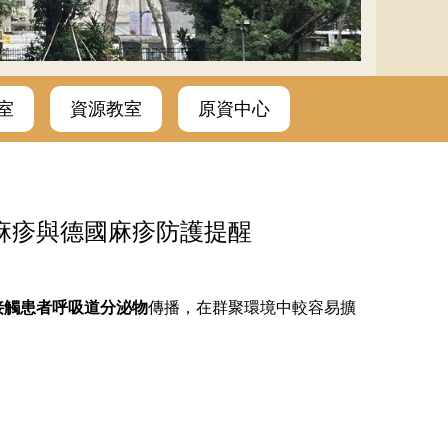
室
資源教室
原資中心
麻疹與德國麻疹防護提醒
接觸患者呼吸道分泌物
傳播，在群聚環境中較容易擴
。