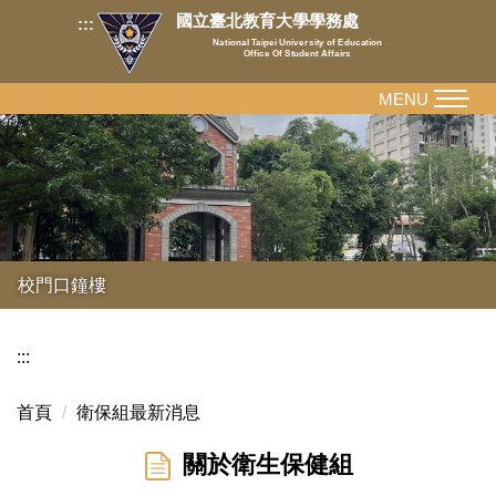
跳
國立臺北教育大學學務處
:::
到
National Taipei University of Education
Office Of Student Affairs
主
要
MENU
內
容
區
校門口鐘樓
:::
首頁
衛保組最新消息
關於衛生保健組