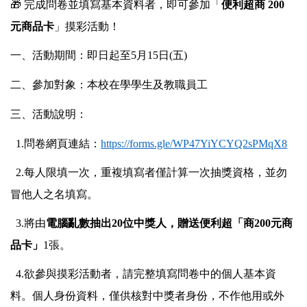
🎁
完成問卷並填寫基本資料者，即可參加「
便利超商 200
元商品卡
」摸彩活動！
一、活動期間：即日起至5月15日(五)
二、參加對象：本校在學學生及教職員工
三、活動說明：
1.問卷網頁連結：
https://forms.gle/WP47YiYCYQ2sPMqX8
2.每人限填一次，重複填寫者僅計算一次抽獎資格，並勿
冒他人之名填寫。
3.將由
電腦亂數抽出20位中獎人，贈送便利超「商200元商
品卡」
1張。
4.欲參與摸彩活動者，請完整填寫問卷中的個人基本資
料。個人身份資料，僅供核對中獎者身份，不作他用或外