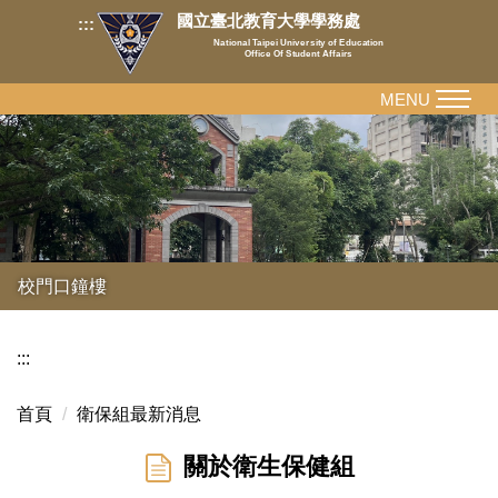
跳
國立臺北教育大學學務處
:::
到
National Taipei University of Education
Office Of Student Affairs
主
要
MENU
內
容
區
校門口鐘樓
:::
首頁
衛保組最新消息
關於衛生保健組