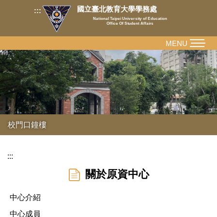
跳
國立臺北教育大學學務處
:::
到
National Taipei University of Education
Office Of Student Affairs
主
要
MENU
內
容
區
校門口鐘樓
:::
關於原資中心
中心介紹
中心成員