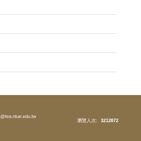
ea.ntue.edu.tw
3
2
1
2
8
7
2