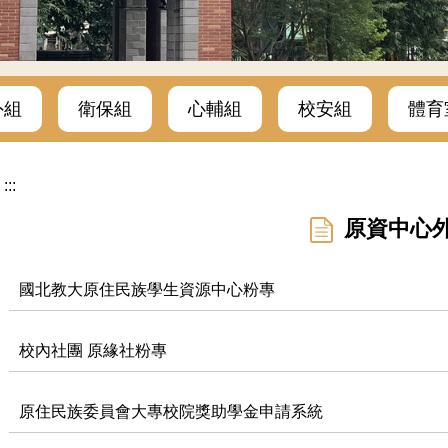
外組
衛保組
心輔組
校安組
體育
:::
原資中心
國北教大原住民族學生資源中心粉專
校內社團 原緣社粉專
原住民族委員會大專校院獎助學金申請系統