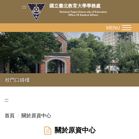
跳
國立臺北教育大學學務處
:::
到
National Taipei University of Education
Office Of Student Affairs
主
要
MENU
內
容
區
校門口鐘樓
:::
首頁
關於原資中心
關於原資中心