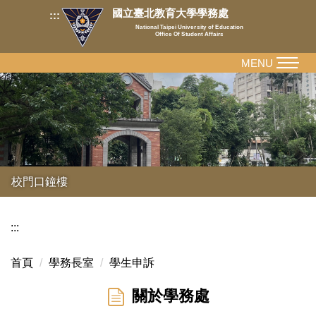
跳
國立臺北教育大學學務處
:::
到
National Taipei University of Education
Office Of Student Affairs
主
要
MENU
內
容
區
校門口鐘樓
:::
首頁
學務長室
學生申訴
關於學務處