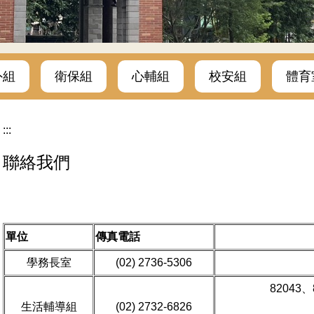
外組
衛保組
心輔組
校安組
體育
:::
聯絡我們
單位
傳真電話
學務長室
(02) 2736-5306
82043、
生活輔導組
(02) 2732-6826