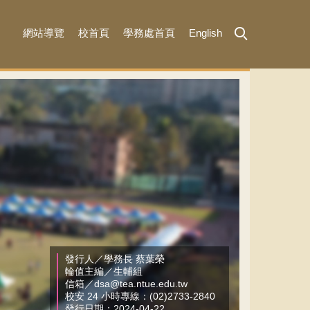
網站導覽
校首頁
學務處首頁
English
MENU
發行人／學務長 蔡葉榮
輪值主編／生輔組
信箱／dsa@tea.ntue.edu.tw
校安 24 小時專線：(02)2733-2840
發行日期：2024-04-22