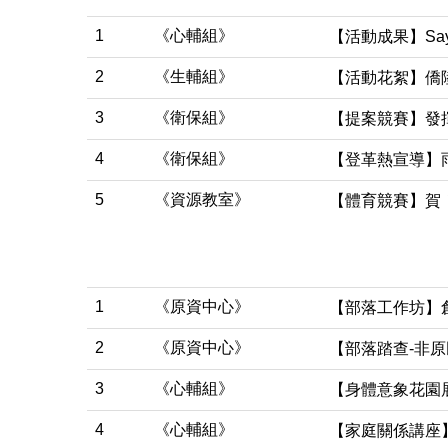
1
《心輔組》
【活動成果】Say
2
《生輔組》
【活動花絮】僑陸
3
《衛保組》
【提案競賽】發
4
《衛保組》
【登革熱宣導】
5
《資源教室》
【體育競賽】賀
1
《原資中心》
【部落工作坊】
2
《原資中心》
【部落踏查-非
3
《心輔組》
【身體意象花園展
4
《心輔組》
【家庭關係講座