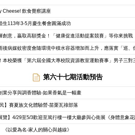
 Cheese! 飲食覺察講座
生113年3-5月慶生餐會圓滿成功
揮創意，贏取高額獎金！「健康促進活動提案競賽」等你來挑戰
雨後病媒蚊密度會隨環境中積水容器增加而上升，應落實「巡、
！本校榮獲「第六屆全國大專校院資源教室運動賽事」男子三對
第六十七期活動預告
創業分享與調香體驗-如果香氣是一幅畫
原民】賽夏族文化體驗營-苗栗瓦祿部落
覽】4/29至5/3歡迎至篤行樓一樓大廳參與心衛展《身體意象
】《以愛為名-家人的關心與越線》