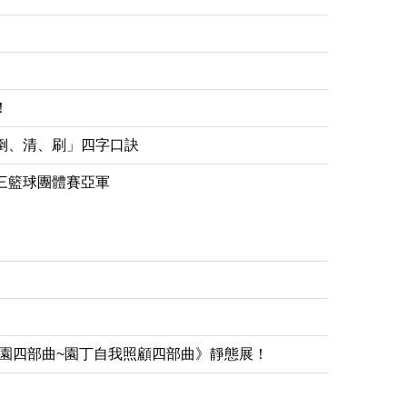
！
倒、清、刷」四字口訣
三籃球團體賽亞軍
花園四部曲~園丁自我照顧四部曲》靜態展！