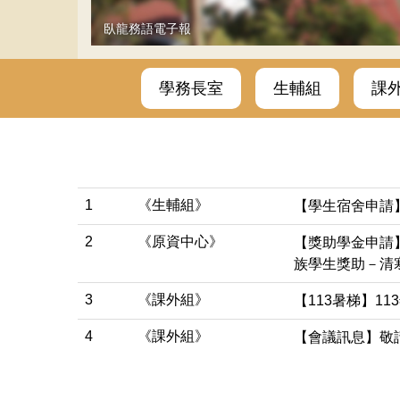
臥龍務語電子報
學務長室
生輔組
課
1
《生輔組》
【學生宿舍申請
2
《原資中心》
【獎助學金申請
族學生獎助－清
3
《課外組》
【113暑梯】1
4
《課外組》
【會議訊息】敬