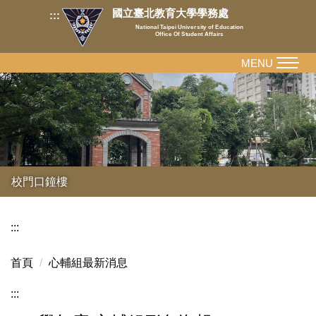
跳
國立臺北教育大學學務處
:::
到
National Taipei University of Education
Office Of Student Affairs
主
要
MENU
內
容
區
校門口鐘樓
:::
首頁
心輔組最新消息
:::