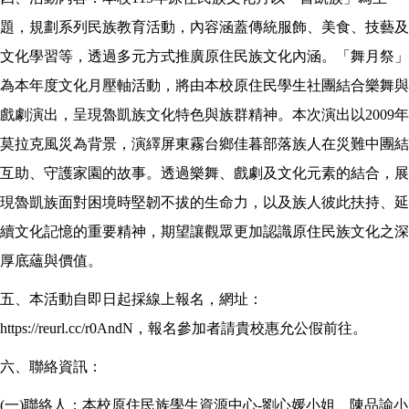
題，規劃系列民族教育活動，內容涵蓋傳統服飾、美食、技藝及
文化學習等，透過多元方式推廣原住民族文化內涵。「舞月祭」
為本年度文化月壓軸活動，將由本校原住民學生社團結合樂舞與
戲劇演出，呈現魯凱族文化特色與族群精神。本次演出以2009年
莫拉克風災為背景，演繹屏東霧台鄉佳暮部落族人在災難中團結
互助、守護家園的故事。透過樂舞、戲劇及文化元素的結合，展
現魯凱族面對困境時堅韌不拔的生命力，以及族人彼此扶持、延
續文化記憶的重要精神，期望讓觀眾更加認識原住民族文化之深
厚底蘊與價值。
五、本活動自即日起採線上報名，網址：
https://reurl.cc
/r0AndN
，報名參加者請貴校惠允公假前往。
六、聯絡資訊：
(
一)聯絡人：本校原住民族學生資源中心-劉心媛小姐、陳品諭小