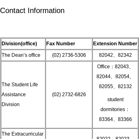
Contact Information
Division(office)
Fax Number
Extension Number
The Dean’s office
(02) 2736-5306
82042、82342
Office：82043、
82044、82054、
The Student Life
82055、82132
Assistance
(02) 2732-6826
student
Division
dormitories：
83364、83366
The Extracurricular
82022、82023、